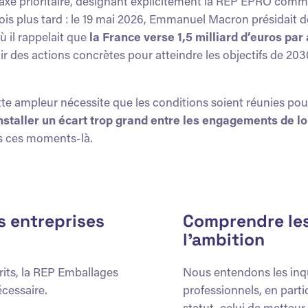
prioritaire, désignant explicitement la REP EPRO comme l’u
 mois plus tard : le 19 mai 2026, Emmanuel Macron présidai
ù il rappelait que
la France verse 1,5 milliard d’euros pa
ir des actions concrètes pour atteindre les objectifs de 20
e ampleur nécessite que les conditions soient réunies pour 
installer un écart trop grand entre les engagements de l
ans ces moments-là.
es entreprises
Comprendre les
l’ambition
prits, la REP Emballages
Nous entendons les inqu
écessaire.
professionnels, en part
statut, celui de metteur