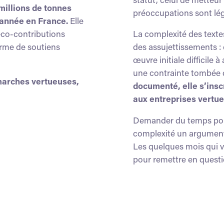
 millions de tonnes
préoccupations sont lég
 année en France.
Elle
éco-contributions
La complexité des textes,
orme de soutiens
des assujettissements : 
œuvre initiale difficile
une contrainte tombée d
marches vertueuses,
documenté, elle s’insc
aux entreprises vertu
Demander du temps pour 
complexité un argument 
Les quelques mois qui
v
pour remettre en questio