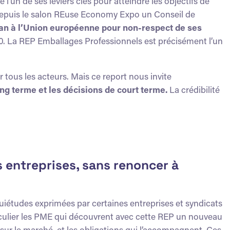
n de ses leviers clés pour atteindre les objectifs de
t depuis le salon REuse Economy Expo un Conseil de
r an à l’Union européenne pour non-respect de ses
30. La REP Emballages Professionnels est précisément l’un
tous les acteurs. Mais ce report nous invite
ong terme et les décisions de court terme.
La crédibilité
 entreprises, sans renoncer à
iétudes exprimées par certaines entreprises et syndicats
iculier les PME qui découvrent avec cette REP un nouveau
 sur le marché, et les obligations qui l’accompagnent. Ces