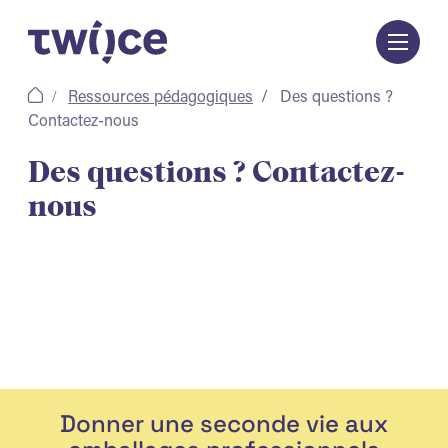
Passer
au
contenu
Ressources pédagogiques
Des questions ?
Contactez-nous
Des questions ? Contactez-
nous
Donner une seconde vie aux