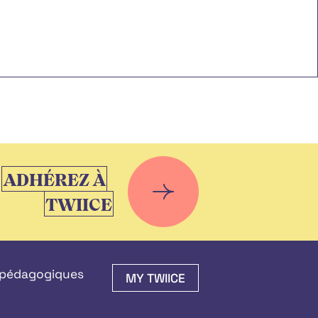
ADHÉREZ À
TWIICE
 pédagogiques
MY TWIICE