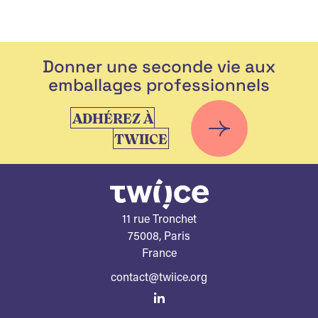
Donner une seconde vie aux
emballages professionnels
ADHÉREZ À
TWIICE
11 rue Tronchet
75008, Paris
France
contact@twiice.org