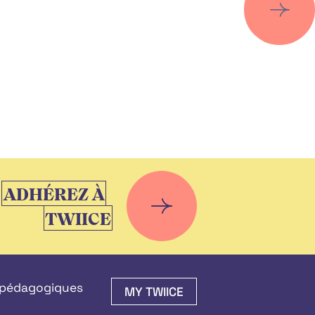
ADHÉREZ À
TWIICE
 pédagogiques
MY TWIICE