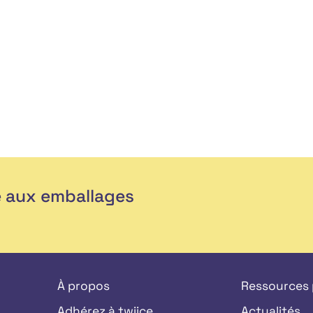
e aux emballages
À propos
Ressources
Adhérez à twiice
Actualités