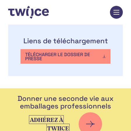
Passer
au
contenu
Liens de téléchargement
TÉLÉCHARGER LE DOSSIER DE
PRESSE
Donner une seconde vie aux
emballages professionnels
ADHÉREZ À
TWIICE